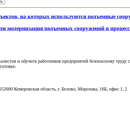
ть
ъектов, на которых используются подъемные соор
или модернизация подъемных сооружений в процес
алистов и обучить работников предприятий безопасному труду 
готовке.
652600 Кемеровская область, г. Белово, Морозова, 16Б, офис 1, 2